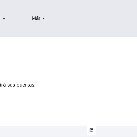
o
Más
irá sus puertas.