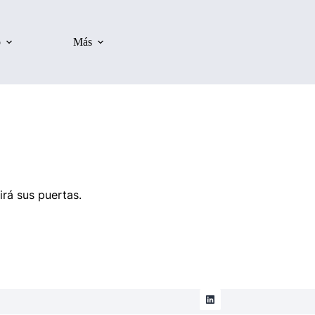
o
Más
irá sus puertas.