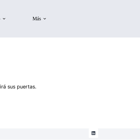
o
Más
irá sus puertas.