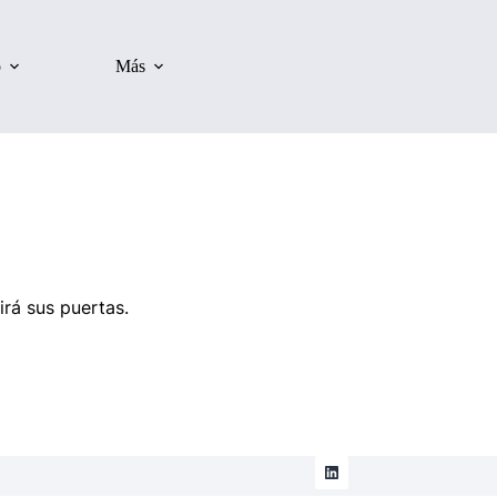
o
Más
irá sus puertas.