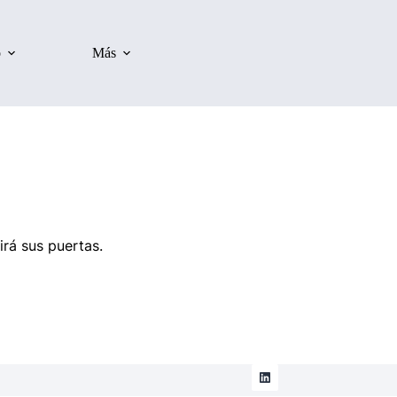
o
Más
irá sus puertas.