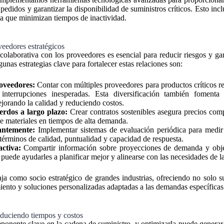
s pedidos y garantizar la disponibilidad de suministros críticos. Esto inc
rta que minimizan tiempos de inactividad.
eedores estratégicos
colaborativa con los proveedores es esencial para reducir riesgos y g
unas estrategias clave para fortalecer estas relaciones son:
roveedores:
Contar con múltiples proveedores para productos críticos r
 interrupciones inesperadas. Esta diversificación también fomenta
jorando la calidad y reduciendo costos.
erdos a largo plazo:
Crear contratos sostenibles asegura precios comp
de materiales en tiempos de alta demanda.
antemente:
Implementar sistemas de evaluación periódica para medir 
términos de calidad, puntualidad y capacidad de respuesta.
ctiva:
Compartir información sobre proyecciones de demanda y objet
puede ayudarles a planificar mejor y alinearse con las necesidades de la
ja como socio estratégico de grandes industrias, ofreciendo no solo su
ento y soluciones personalizadas adaptadas a las demandas específicas 
educiendo tiempos y costos
ponente clave en la cadena de suministro, y optimizarla puede generar 