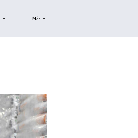
o
Más