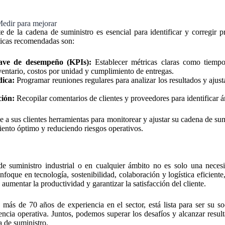
edir para mejorar
e de la cadena de suministro es esencial para identificar y corregir 
ticas recomendadas son:
lave de desempeño (KPIs):
Establecer métricas claras como tiempo
ventario, costos por unidad y cumplimiento de entregas.
dica:
Programar reuniones regulares para analizar los resultados y ajusta
ción:
Recopilar comentarios de clientes y proveedores para identificar á
e a sus clientes herramientas para monitorear y ajustar su cadena de sum
ento óptimo y reduciendo riesgos operativos.
e suministro industrial o en cualquier ámbito no es solo una neces
foque en tecnología, sostenibilidad, colaboración y logística eficiente,
aumentar la productividad y garantizar la satisfacción del cliente.
más de 70 años de experiencia en el sector, está lista para ser su so
encia operativa. Juntos, podemos superar los desafíos y alcanzar resul
a de suministro.