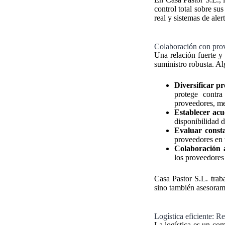
control total sobre su
real y sistemas de ale
Colaboración con prov
Una relación fuerte y 
suministro robusta. Alg
Diversificar p
protege contra
proveedores, me
Establecer acu
disponibilidad 
Evaluar const
proveedores en 
Colaboración a
los proveedores 
Casa Pastor S.L. traba
sino también asesorami
Logística eficiente: R
La logística es un com