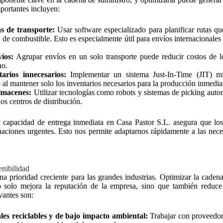
portantes incluyen:
s de transporte:
Usar software especializado para planificar rutas q
s de combustible. Esto es especialmente útil para envíos internacionale
íos:
Agrupar envíos en un solo transporte puede reducir costos de lo
no.
arios innecesarios:
Implementar un sistema Just-In-Time (JIT) mi
al mantener solo los inventarios necesarios para la producción inmedia
lmacenes:
Utilizar tecnologías como robots y sistemas de picking auto
los centros de distribución.
y capacidad de entrega inmediata en Casa Pastor S.L. asegura que los
tuaciones urgentes. Esto nos permite adaptarnos rápidamente a las nec
enibilidad
na prioridad creciente para las grandes industrias. Optimizar la cade
o solo mejora la reputación de la empresa, sino que también reduce 
vantes son:
les reciclables y de bajo impacto ambiental:
Trabajar con proveedor