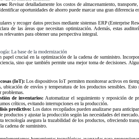
vos:
Revisar detalladamente los costos de almacenamiento, transporte, 
Identificar oportunidades de ahorro puede marcar una gran diferencia en
egulares y recoger datos precisos mediante sistemas ERP (Enterprise Re
clara de las áreas que necesitan optimización. Además, estas auditor
s relevantes para obtener una perspectiva integral.
logía: La base de la modernización
 papel crucial en la optimización de la cadena de suministro. Incorpor
iciencia, sino que también permite una mejor toma de decisiones. Algu
 cosas (IoT):
Los dispositivos IoT permiten monitorear activos en tiemp
, ubicación de envíos y temperatura de los productos sensibles. Esto m
r problemas.
stión de inventarios:
Automatizar el seguimiento y reposición de pr
umos críticos, evitando interrupciones en la producción.
isis predictivo:
Los datos recopilados pueden analizarse para anticipa
de productos y ajustar la producción según las necesidades del mercado.
a tecnología asegura la trazabilidad de los productos, ofreciendo tran
 la cadena de suministro.
implementamos herramientas tecnológicas avanzadas para proporcionar 