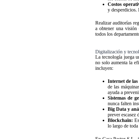
Costos operati
y desperdicios. 
Realizar auditorías r
a obtener una visión 
todos los departamento
Digitalización y tecno
La tecnología juega un
no solo aumenta la ef
incluyen:
Internet de las
de las máquinas
ayuda a preveni
Sistemas de ge
nunca falten ins
Big Data y anál
prever escasez 
Blockchain:
Est
lo largo de toda
En Casa Pastor S.L., 