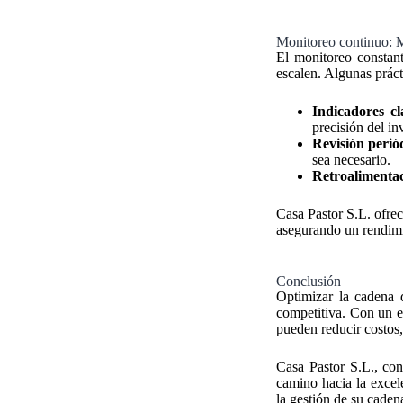
Monitoreo continuo: M
El monitoreo constant
escalen. Algunas prác
Indicadores c
precisión del in
Revisión perió
sea necesario.
Retroalimenta
Casa Pastor S.L. ofrec
asegurando un rendimi
Conclusión
Optimizar la cadena d
competitiva. Con un en
pueden reducir costos, 
Casa Pastor S.L., con 
camino hacia la excel
la gestión de su caden